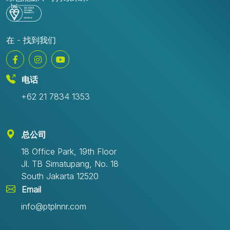
在 - 找到我们
电话
+62 21 7834 1353
总公司
18 Office Park, 19th Floor
Jl. TB Simatupang, No. 18
South Jakarta 12520
Email
info@ptplnnr.com