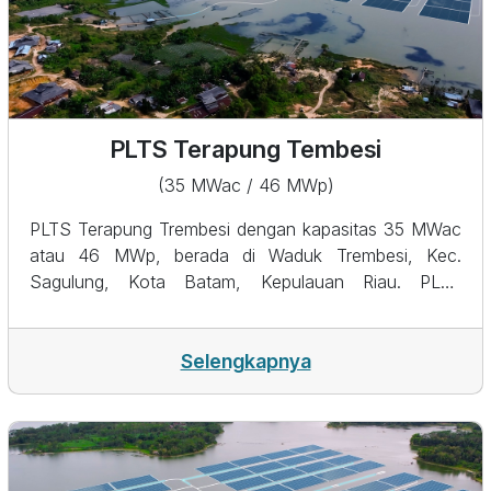
PLTS Terapung Tembesi
(35 MWac / 46 MWp)
PLTS Terapung Trembesi dengan kapasitas 35 MWac
atau 46 MWp, berada di Waduk Trembesi, Kec.
Sagulung, Kota Batam, Kepulauan Riau. PLTS
Terapung Trembesi merupakan kerjasama dengan PT
TBS Energi Utama Tbk. Saat ini PLTS Terapung
Trembesi dalam tahap persiapan pra-konstruksi yang
Selengkapnya
diupayakan dapat mengalirkan energi bersih di wilayah
Batam&nbsp; pada Tahun 2025.