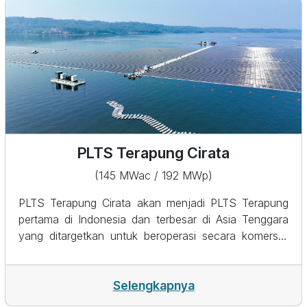
langsung mendukung sistem kelistrikan Sumatera dan
berkontribusi dalam peningkatan penggunaan energi
baru dan terbarukan pada program Pemerintah
Indonesia.
PLTS Terapung Cirata
(145 MWac / 192 MWp)
PLTS Terapung Cirata akan menjadi PLTS Terapung
pertama di Indonesia dan terbesar di Asia Tenggara
yang ditargetkan untuk beroperasi secara komersial
pada tahun 2023. Proyek ini merupakan realisasi
komitmen PT PJBI untuk mendukung utilisasi energi
baru dan terbarukan serta merupakan kerja sama
Selengkapnya
antara Indonesia dengan Uni Emirat Arab.