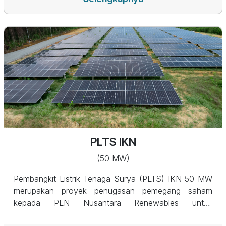
untuk mendukung target pendayagunaan EBT di
Indonesia serta target emisi nol bersih
PLTS IKN
(50 MW)
Pembangkit Listrik Tenaga Surya (PLTS) IKN 50 MW
merupakan proyek penugasan pemegang saham
kepada PLN Nusantara Renewables untuk
mendukung kelistrikan di rencana Ibu Kota Negara