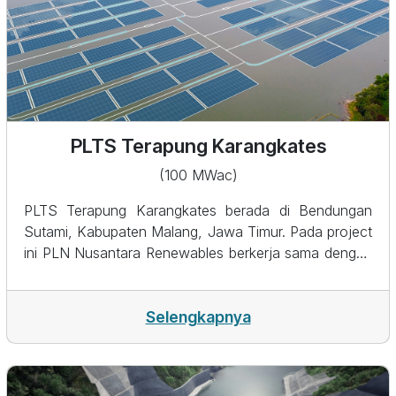
PLTS Terapung Karangkates
(100 MWac)
PLTS Terapung Karangkates berada di Bendungan
Sutami, Kabupaten Malang, Jawa Timur. Pada project
ini PLN Nusantara Renewables berkerja sama dengan
Perusahaan GD Power Hongkong Co, LTd. dan
Perum Jasa Tirta I.&nbsp; PLTS Karangkates
diupayakan dapat beroperasi di Tahun 2025.&nbsp;
Selengkapnya