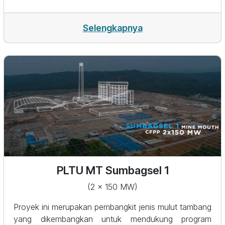
% saham di PT Guohua Taidian Pembangkitan Jawa
Bali sebagai JVS dari Perusahaan Operasi dan
Pemeliharaan untuk PLTU Jawa 7. PLTU Jawa 7
Selengkapnya
merupakan proyek strategis sebagai PLTU pertama
dan terbesar di Indonesia dengan menggunakan
teknologi boiler Ultra Super Critical&nbsp; dengan
batu bara kalori rendah sebesar 4,000 – 4,600
kkal/kg AR dan juga tarif yang kompetitif sebesar
4,2122 sen USD/kWh.
PLTU MT Sumbagsel 1
(2 x 150 MW)
Proyek ini merupakan pembangkit jenis mulut tambang
yang dikembangkan untuk mendukung program