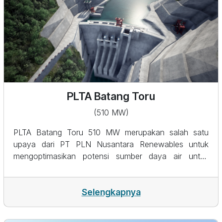
PLTA Batang Toru
(510 MW)
PLTA Batang Toru 510 MW merupakan salah satu
upaya dari PT PLN Nusantara Renewables untuk
mengoptimasikan potensi sumber daya air untuk
kepentingan ketenagalistrikan domestik. Pembangkit
ini merupakan tipe pembangkit peaker dengan
spesifikasi konsumsi air sebesar 0.24 liter per kWh.
Selengkapnya
PLTA Batang Toru ditargetkan untuk beroperasi
komersial pada 2026 dan diharapkan dapat secara