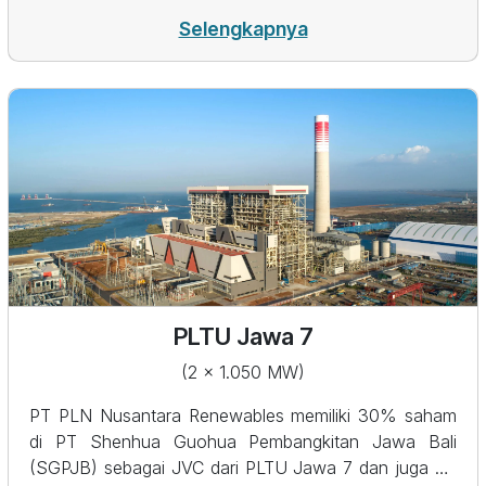
(IKN) Nusantara. PLTS IKN merupakan salah satu
Program Strategis Nasional arahan Presiden Joko
Selengkapnya
Widodo. Dalam prosesnya, pembangunan instalasi ini
dibagi dalam 2 tahapan: kapasitas 10 MW dibangun
oleh sinergi anak perusahaan PLN Nusantara Power,
sedang 40 MW sisanya dibangun oleh PT Nusantara
Sembcorp Solar Energi (NSSE)—Joint Venture
Company milik PLN Nusantara Renewables dan
SembCorp Utilities Pte. Ltd.&nbsp; Pembangkit yang
didirikan pada titik dengan tingkat iradiasi tertinggi di
Kawasan IKN ini diproyeksikan dapat memproduksi
92,8 GWh energi hijau. Terletak sejauh 5 kilometer
dari KIPP IKN, ia akan menjadi tulang punggung
PLTU Jawa 7
kelistrikan di IKN yang mampu mengurangi 104.864
ton emisi CO2 setiap tahunnya.&nbsp;&nbsp;
(2 x 1.050 MW)
PT PLN Nusantara Renewables memiliki 30% saham
di PT Shenhua Guohua Pembangkitan Jawa Bali
(SGPJB) sebagai JVC dari PLTU Jawa 7 dan juga 30