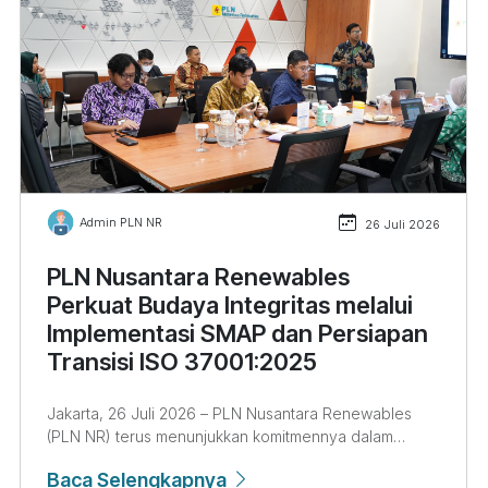
Admin PLN NR
26 Juli 2026
PLN Nusantara Renewables
Perkuat Budaya Integritas melalui
Implementasi SMAP dan Persiapan
Transisi ISO 37001:2025
Jakarta, 26 Juli 2026 – PLN Nusantara Renewables
(PLN NR) terus menunjukkan komitmennya dalam
membangun tata kelola perusahaan yang bersih,
Baca Selengkapnya
transparan, dan berintegritas melalui penerapan