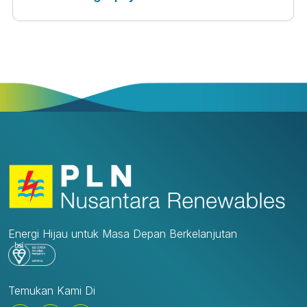
Sistem Manajemen Anti Penyuapan (SMAP). Komitmen
tersebut dibuktikan dengan keberhasilan PLN NR
meraih sertifikasi ISO 37001:2016 yakni Sistem
Manajemen Anti Penyuapan yang sudah pernah
dilaksanakan pada tahun 2025 sebagai bentuk
pengakuan atas implementasi sistem pencegahan
penyuapan yang telah diterapkan secara konsisten di
lingkungan perusahaan.Pencapaian ini menjadi salah
satu langkah strategis PLN NR dalam memperkuat
penerapan Good Corporate Governance (GCG),
meningkatkan kepercayaan para pemangku
kepentingan, serta memastikan seluruh proses bisnis
berjalan sesuai prinsip kepatuhan, etika, dan
akuntabilitas.Sebagai perusahaan yang menjunjung
tinggi nilai integritas, PLN Nusantara Renewables terus
memperkuat implementasi SMAP melalui berbagai
Energi Hijau untuk Masa Depan Berkelanjutan
inisiatif berkelanjutan. Salah satunya adalah
penandatanganan Pakta Integritas oleh insan
perusahaan sebagai bentuk komitmen bersama dalam
menjalankan tugas secara profesional, bebas dari
Temukan Kami Di
praktik penyuapan, korupsi, maupun benturan