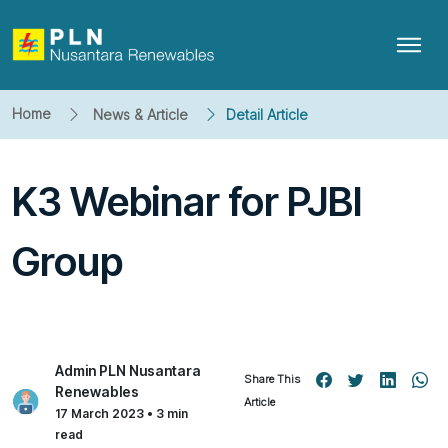
Home
News & Article
Detail Article
K3 Webinar for PJBI
Group
Admin PLN Nusantara
Share This
Renewables
Article
17 March 2023 • 3 min
read